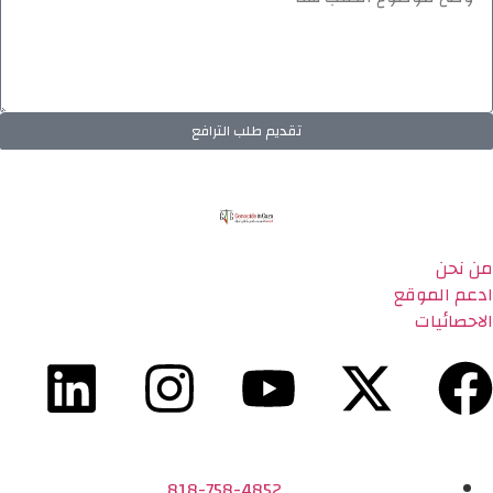
تقديم طلب الترافع
من نحن
ادعم الموقع
الاحصائيات
818-758-4852