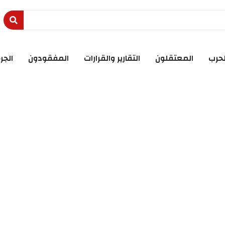
لحرب
المعتقلون
التقارير والقرارات
المفقودون
الجر