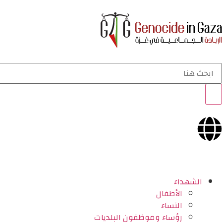
الشهداء
الأطفال
النساء
رؤساء وموظفون البلديات