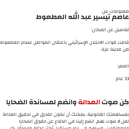
معلومات عن
عاصم تيسير عبد الله العطعوط
تفاصيل عن المكان:
قامت قوات الاحتلال الإسرائيلي باعتقال المواطن عصام العطعوط
من مدينة غزة.
العمر:
33 عام
كن صوت
العدالة
وانضم لمساندة الضحايا
بمساهمتك القانونية، يمكنك أن تكون الفارق في تحقيق العدالة
لمن لا صوت لهم. انضم إلينا في الدفاع عن حقوق الضحايا
والمعتقلين، وساهم في بناء مستقبل أكثر عدالة وإنصافًا. كل