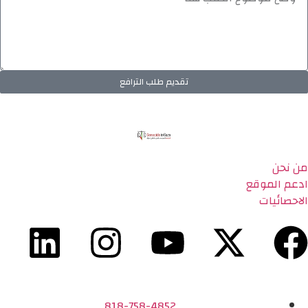
تقديم طلب الترافع
من نحن
ادعم الموقع
الاحصائيات
818-758-4852