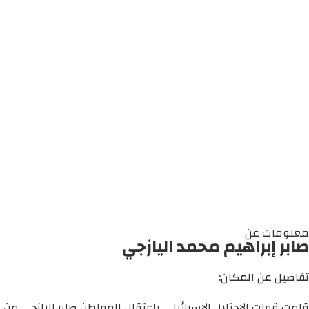
معلومات عن
صابر إبراهيم محمد اليازجي
تفاصيل عن المكان:
قامت قوات الاحتلال الإسرائيلي باعتقال المواطن صابر اليازجي من م