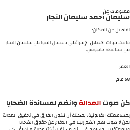
معلومات عن
سليمان أحمد سليمان النجار
تفاصيل عن المكان:
قامت قوات الاحتلال الإسرائيلي باعتقال المواطن سليمان النجار
من محافظة خانيونس.
العمر:
58 عام
كن صوت
العدالة
وانضم لمساندة الضحايا
بمساهمتك القانونية، يمكنك أن تكون الفارق في تحقيق العدالة
لمن لا صوت لهم. انضم إلينا في الدفاع عن حقوق الضحايا
والمعتقلين، وساهم في بناء مستقبل أكثر عدالة وإنصافًا. كل