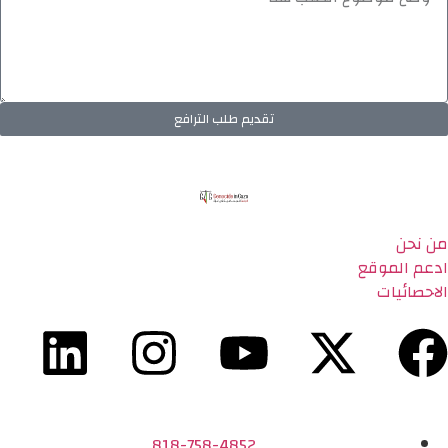
تقديم طلب الترافع
من نحن
ادعم الموقع
الاحصائيات
818-758-4852