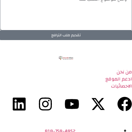
تقديم طلب الترافع
من نحن
ادعم الموقع
الاحصائيات
818-758-4852