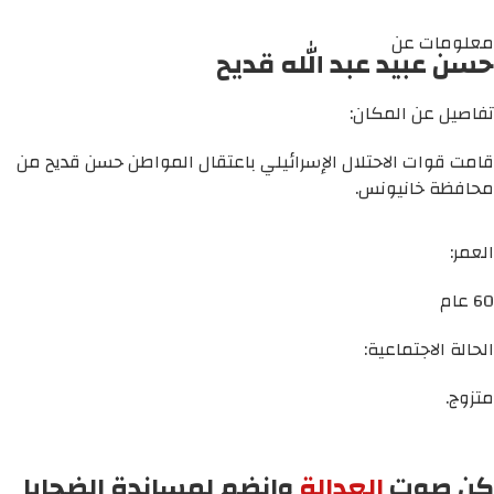
معلومات عن
حسن عبيد عبد الله قديح
تفاصيل عن المكان:
قامت قوات الاحتلال الإسرائيلي باعتقال المواطن حسن قديح من
محافظة خانيونس.
العمر:
60 عام
الحالة الاجتماعية:
متزوج.
كن صوت
العدالة
وانضم لمساندة الضحايا