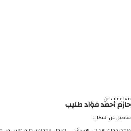
معلومات عن
حازم أحمد فؤاد طليب
تفاصيل عن المكان:
قامت قوات الاحتلال الإسرائيلي باعتقال المواطن حازم طليب من مد