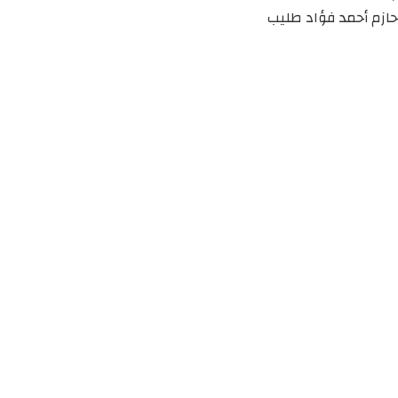
حازم أحمد فؤاد طليب