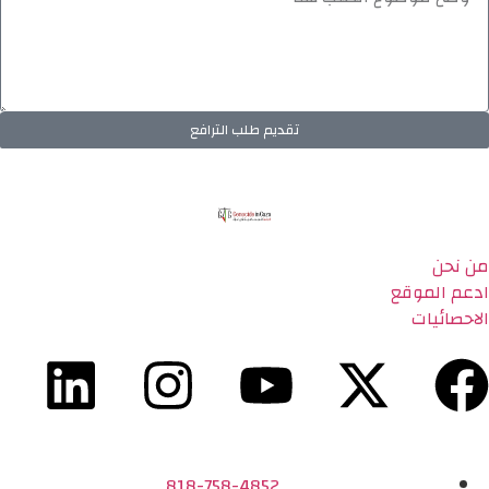
تقديم طلب الترافع
من نحن
ادعم الموقع
الاحصائيات
818-758-4852