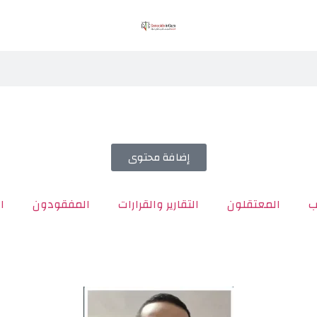
إضافة محتوى
ب
المعتقلون
التقارير والقرارات
المفقودون
ا