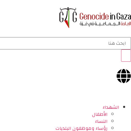
الشهداء
الأطفال
النساء
رؤساء وموظفون البلديات