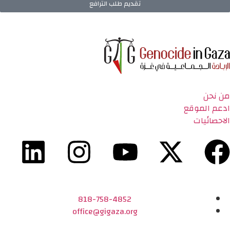
تقديم طلب الترافع
من نحن
ادعم الموقع
الاحصائيات
818-758-4852
office@gigaza.org