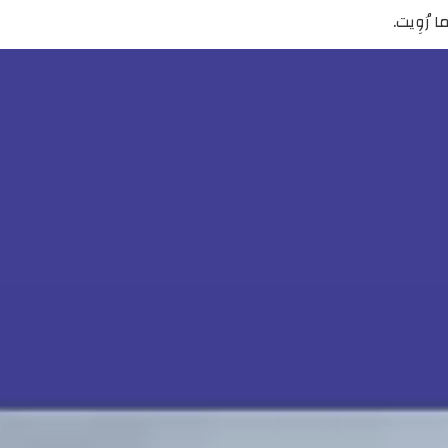
رُوِيت.