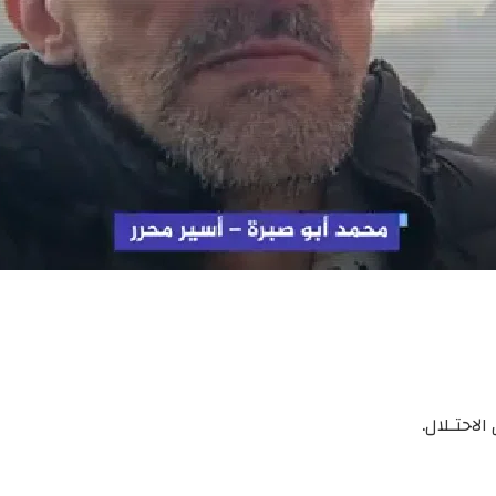
احتـلال.