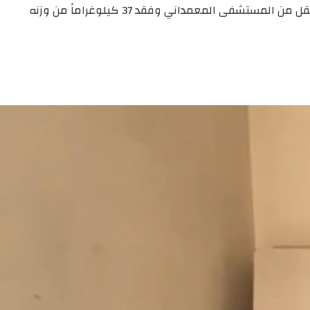
قام الاحتـلال الإسرائـيلي باعتقال الطبيب " عصام أبو عجوة" المتخصص في الجراحة لمدة 200 يوم داخل سجون الاحتـلال. وذكر أنه اعتُقل من المستشفى المعمداني وفقد 37 كيلوغراماً من وزنه