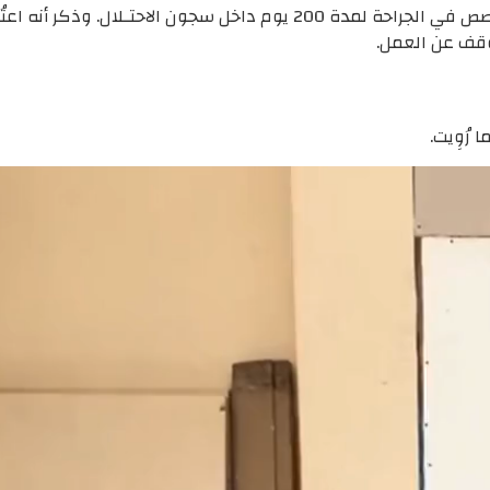
وقف عن العمل.
رُوِيت.