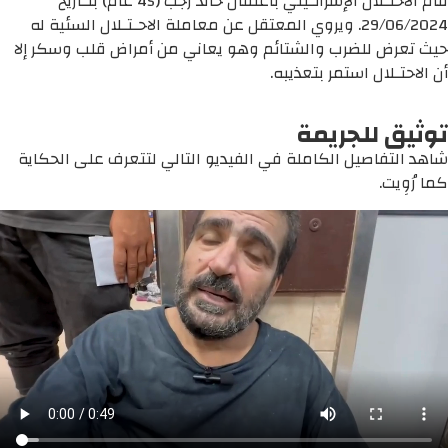
قام الاحتـلال الإسرائـيلي باعتقال خالد رجب (45 عام) بتـاريخ
29/06/2024. ويروي المعتقل عن معاملة الاحـتـلال السئية له
حيث تعرض للضرب والشتائم وهو يعاني من أمراض قلب وسكر إلا
أن الاحتـلال استمر بتعذيبه.
توثيق للجريمة
شاهد التفاصيل الكاملة في الفيديو التالي لتتعرف على الحكاية
كما رُوِيت.