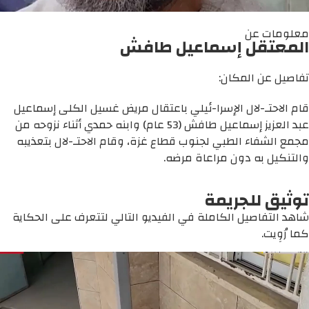
معلومات عن
المعتقل إسماعيل طافش
تفاصيل عن المكان:
قام الاحتـ-لال الإسرا-ئيلي باعتقال مريض غسيل الكلى إسماعيل
عبد العزيز إسماعيل طافش (53 عام) وابنه حمدي أثناء نزوحه من
مجمع الشفاء الطبي لجنوب قطاع غزة، وقام الاحتـ-لال بتعذيبه
والتنكيل به دون مراعاة مرضه.
توثيق للجريمة
شاهد التفاصيل الكاملة في الفيديو التالي لتتعرف على الحكاية
كما رُوِيت.