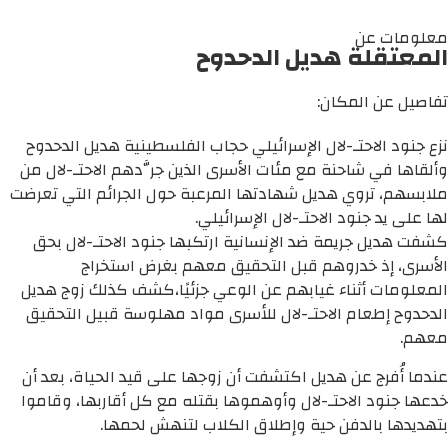
معلومات عن
المعتقلة هديل الدحدوح
تفاصيل عن المكان:
نزع جنود الاحتـ-لال الإسرائيلي حجاب الفلسطينية هديل الدحدوح
وألقاها في شاحنة مع مئات الأسرى الذين جرَّدهم الاحتـ-لال من
ملابسهم، تروي هديل شهادتها المرعبة حول الجرائم التي تعرضت
لها على يد جنود الاحتـ-لال الإسرائيلي.
كشفت هديل جريمة ضد الإنسانية ارتكبها جنود الاحتـ-لال بحق
الأسرى، إذ خدروهم قبل التحقيق معهم بغرض استخراج
المعلومات أثناء غيابهم عن الوعي جزئيًا،كشف كذلك زوج هديل
الدحدوح إطعام الاحتـ-لال للأسرى مواد مهلوسة قبيل التحقيق
معهم.
عندما أُفرج عن هديل اكتشفت أن زوجها على قيد الحياة، بعد أن
خدعها جنود الاحتـ-لال وأوهموها بقتله مع كل أقاربها، وقاموا
بتهديدها بالدفن حية وإطلاق الكلاب لتنهش لحمها.