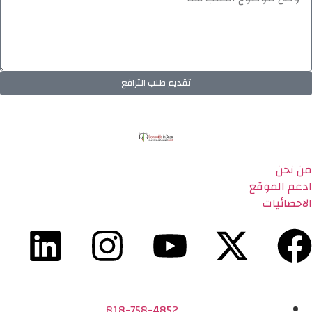
تقديم طلب الترافع
من نحن
ادعم الموقع
الاحصائيات
818-758-4852