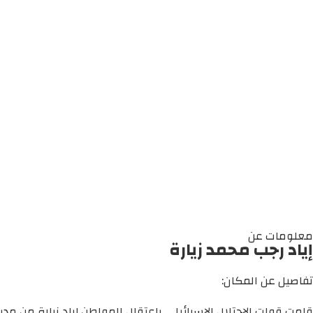
معلومات عن
إياد رجب محمد زيارة
تفاصيل عن المكان:
قامت قوات الاحتلال الإسرائيلي باعتقال المواطن إياد زيارة من مدين