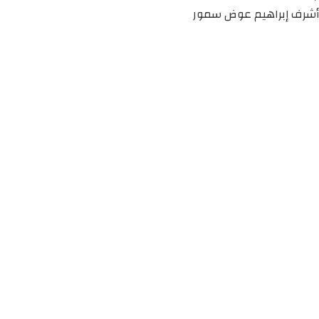
أشرف إبراهيم عوض سمور