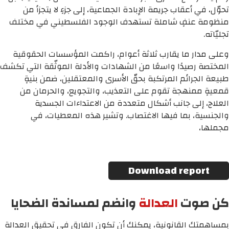
تحوّل، في أعقاب جريمة الإبادة الجماعية، إلى جزءٍ لا يتجزأ من
منظومة عنفٍ شاملة تستهدف الوجود الفلسطيني في مختلف
تجليّاته.
وعلى مدار ما يقارب ثلاثة أعوام، راكمت المؤسسات الحقوقية
المختصة رصيدًا واسعًا من الشهادات والأدلة الموثّقة التي تكشف
طبيعة الجرائم المرتكبة بحقّ الأسرى والمعتقلين، ضمن بنيةٍ
قمعيةٍ ممنهجة تقوم على التعذيب، والتجويع، والحرمان من
العلاج، إلى جانب أشكال متعددة من الاعتداءات الجسدية
والجنسية، بما فيها الاغتصاب. وتشير هذه المعطيات، في
مجملها،
Download report
كن صوت
العدالة
وانضم لمساندة الضحايا
بمساهمتك القانونية، يمكنك أن تكون الفارق في تحقيق العدالة