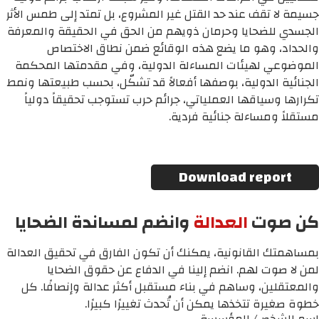
جسيمة لا تقف عند حد القتل غير المشروع، بل تمتد إلى طمس الأثر
الجسدي للضحايا وحرمان ذويهم من الحق في الحقيقة والمعرفة
والحداد، وهو ما يضع هذه الوقائع ضمن نطاق الاختصاص
الموضوعي لهيئات المساءلة الدولية، وفي مقدمتها المحكمة
الجنائية الدولية، بوصفها أفعالاً قد تشكّل، بحسب طبيعتها ونمط
تكرارها وسياقها العملياتي، جرائم حرب تستوجب تحقيقاً دولياً
مستقلاً ومساءلة جنائية فردية.
Download report
كن صوت
العدالة
وانضم لمساندة الضحايا
بمساهمتك القانونية، يمكنك أن تكون الفارق في تحقيق العدالة
لمن لا صوت لهم. انضم إلينا في الدفاع عن حقوق الضحايا
والمعتقلين، وساهم في بناء مستقبل أكثر عدالة وإنصافًا. كل
خطوة صغيرة تتخذها يمكن أن تُحدث تغييرًا كبيرًا.