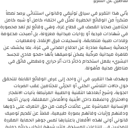
تفاصيل عن التقرير:
يأتي هذا التقرير في سياق توثيقي وقانوني استثنائي يرصد نمطاً
متكرراً من الوقائع الخطيرة تمثّل في اختفاء كامل أو شبه كامل
لجثامين ضحايا القصف في قطاع غزة، وهي وقائع لم تعد محصورة
في شهادات فردية أو روايات ميدانية معزولة، بل أصبحت مدعومة
بإفادات طبية متطابقة، وتسجيلات فرق الإنقاذ، ومعطيات
إحصائية رسمية صادرة عن الدفاع المدني في غزة، بما يكشف عن
ظاهرة ميدانية مركّبة يمكن توصيفها بأنها «محو مادي للجسد
البشري» بفعل استخدام ذخائر ذات أثر حراري وضغطي فائق في
مناطق مدنية مأهولة.
ويهدف هذا التقرير، في آنٍ واحد، إلى عرض الوقائع القابلة للتحقق
حول حالات التلاشي الكلي أو الجزئي للجثامين عقب الضربات
الجوية، وشرح أبعادها التقنية والطبية المرتبطة بآليات الانفجار
والاحتراق والضغط داخل الأبنية والأماكن المغلقة، وبيان آثارها
الإنسانية المباشرة على عائلات حُرمت من حق التعرف على ذويها
ودفنهم وإثبات وفاتهم بصورة طبيعية، فضلاً عن تقديم توصيف
قانوني أولي لهذه الأفعال باعتبارها تمس جوهر الحماية المقررة
للمدنيين في النزاعات المسلحة، وتثير شبهة ارتكاب جرائم دولية