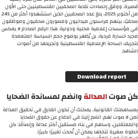
قصيرة. ووفق إحصاءات نقابة الصحفيين الفلسطينيين حتى الأول
من أكتوبر 2025، بلغ عدد الصحفيين الذين استشهدوا أكثر من 245
صحفيًا، بينهم مراسلون ميدانيون ومصورون صحفيون وموظفون
في مؤسسات إعلامية محلية ودولية. هذا الرقم الصادم لا يعكس
مجرد خسارة فردية، بل يُظهر بوضوح حجم السياسة المتعمدة
لتجريف الساحة الإعلامية الفلسطينية وتجريدها من أصوات
الشاهد.
Download report
كن صوت
العدالة
وانضم لمساندة الضحايا
بمساهمتك القانونية، يمكنك أن تكون الفارق في تحقيق العدالة
لمن لا صوت لهم. انضم إلينا في الدفاع عن حقوق الضحايا
والمعتقلين، وساهم في بناء مستقبل أكثر عدالة وإنصافًا. كل
خطوة صغيرة تتخذها يمكن أن تُحدث تغييرًا كبيرًا.
اسم الشخص/ المؤسسة