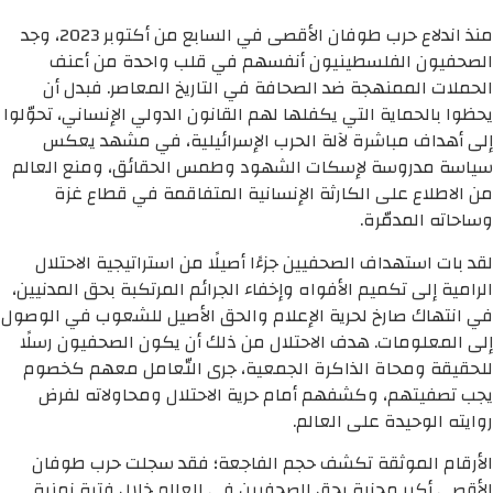
منذ اندلاع حرب طوفان الأقصى في السابع من أكتوبر 2023، وجد
الصحفيون الفلسطينيون أنفسهم في قلب واحدة من أعنف
الحملات الممنهجة ضد الصحافة في التاريخ المعاصر. فبدل أن
يحظوا بالحماية التي يكفلها لهم القانون الدولي الإنساني، تحوّلوا
إلى أهداف مباشرة لآلة الحرب الإسرائيلية، في مشهد يعكس
سياسة مدروسة لإسكات الشهود وطمس الحقائق، ومنع العالم
من الاطلاع على الكارثة الإنسانية المتفاقمة في قطاع غزة
وساحاته المدمّرة.
لقد بات استهداف الصحفيين جزءًا أصيلًا من استراتيجية الاحتلال
الرامية إلى تكميم الأفواه وإخفاء الجرائم المرتكبة بحق المدنيين،
في انتهاك صارخ لحرية الإعلام والحق الأصيل للشعوب في الوصول
إلى المعلومات. هدف الاحتلال من ذلك أن يكون الصحفيون رسلًا
للحقيقة ومحاة الذاكرة الجمعية، جرى التّعامل معهم كخصوم
يجب تصفيتهم، وكشفهم أمام حرية الاحتلال ومحاولاته لفرض
روايته الوحيدة على العالم.
الأرقام الموثقة تكشف حجم الفاجعة؛ فقد سجلت حرب طوفان
الأقصى أكبر مجزرة بحق الصحفيين في العالم خلال فترة زمنية