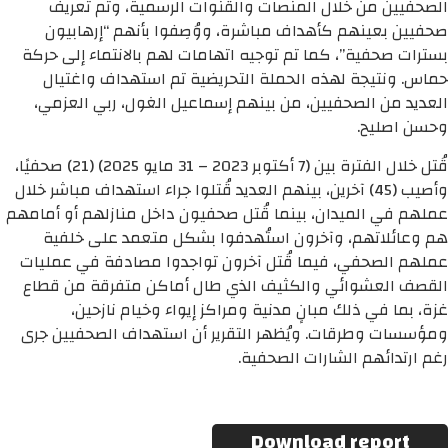
الصحفيين من خلال المنصات والقنوات الرسمية، وتم تعريف
صحفيين بعينهم كأهداف مباشرة، ووُصِفوا بأنهم “إرهابيون
بسترات صحفية”، كما تم توجيه اتهامات لهم بالانتماء إلى حركة
حماس. ونتيجة لهذه الحملة التحريضية تم استهداف واغتيال
العديد من الصحفيين، من بينهم إسماعيل الغول، ربي العزمي،
وحسن اصليح.
قُتل خلال الفترة بين (7 أكتوبر 2023 – 31 مايو 2025) (21) صحفيًا،
وأصيب (45) آخرين، بينهم العديد قُتلوا جراء استهداف مباشر خلال
عملهم في الميدان، بينما قُتل صحفيون داخل منازلهم أو أمامهم
هم وعائلاتهم، وآخرون استُهدفوا بشكل متعمد على خلفية
عملهم الصحفي، فيما قُتل آخرون تواجدوا مصادفة في عمليات
القصف العشوائي والكثيف الذي طال أماكن متفرقة من قطاع
غزة، بما في ذلك مبانٍ مدنية ومراكز إيواء وخيام نازحين،
ومؤسسات وطرقات. ويُظهر التقرير أن استهداف الصحفيين جرى
رغم ارتدائهم الشارات الصحفية.
Download report