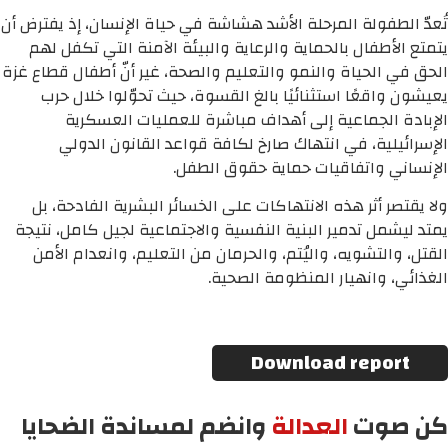
تُعدّ الطفولة المرحلة الأشد هشاشة في حياة الإنسان، إذ يفترض أن
يتمتع الأطفال بالحماية والرعاية والبيئة الآمنة التي تكفل لهم
الحق في الحياة والنمو والتعليم والصحة، غير أنّ أطفال قطاع غزة
يعيشون واقعًا استثنائيًا بالغ القسوة، حيث تحوّلوا خلال حرب
الإبادة الجماعية إلى أهداف مباشرة للعمليات العسكرية
الإسرائيلية، في انتهاك صارخ لكافة قواعد القانون الدولي
الإنساني واتفاقيات حماية حقوق الطفل.
ولا يقتصر أثر هذه الانتهاكات على الخسائر البشرية الفادحة، بل
يمتد ليشمل تدمير البنية النفسية والاجتماعية لجيل كامل، نتيجة
القتل، والتشويه، واليُتم، والحرمان من التعليم، وانعدام الأمن
الغذائي، وانهيار المنظومة الصحية.
Download report
كن صوت
العدالة
وانضم لمساندة الضحايا