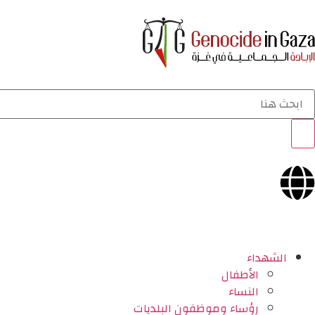
الشهداء
الأطفال
النساء
رؤساء وموظفون البلديات