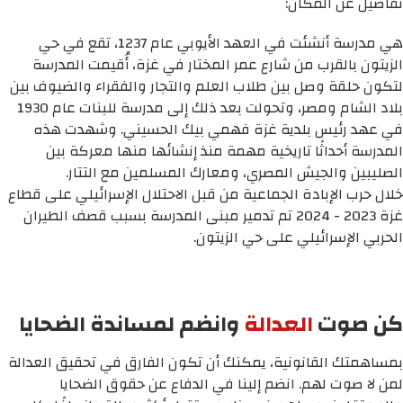
تفاصيل عن المكان:
هي مدرسة أنشئت في العهد الأيوبي عام 1237، تقع في حي
الزيتون بالقرب من شارع عمر المختار في غزة، أُقيمت المدرسة
لتكون حلقة وصل بين طلاب العلم والتجار والفقراء والضيوف بين
بلاد الشام ومصر، وتحولت بعد ذلك إلى مدرسة للبنات عام 1930
في عهد رئيس بلدية غزة فهمي بيك الحسيني. وشهدت هذه
المدرسة أحداثًا تاريخية مهمة منذ إنشائها منها معركة بين
الصليبين والجيش المصري، ومعارك المسلمين مع التتار.
خلال حرب الإبادة الجماعية من قبل الاحتلال الإسرائيلي على قطاع
غزة 2023 - 2024 تم تدمير مبنى المدرسة بسبب قصف الطيران
الحربي الإسرائيلي على حي الزيتون.
كن صوت
العدالة
وانضم لمساندة الضحايا
بمساهمتك القانونية، يمكنك أن تكون الفارق في تحقيق العدالة
لمن لا صوت لهم. انضم إلينا في الدفاع عن حقوق الضحايا