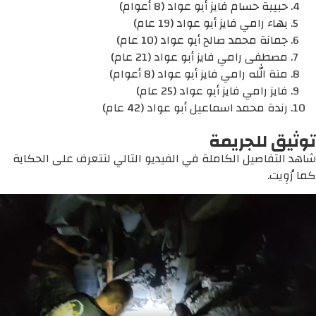
حبيبة حسام فايز أبو عواد (8 أعوام)
بهاء رامي فايز أبو عواد (19 عام)
جمانة محمد صالح أبو عواد (10 عام)
مصطفى رامي فايز أبو عواد (21 عام)
منة الله رامي فايز أبو عواد (8 أعوام)
فايز رامي فايز أبو عواد (25 عام)
رندة محمد اسماعيل أبو عواد (42 عام)
توثيق للجريمة
شاهد التفاصيل الكاملة في الفيديو التالي لتتعرف على الحكاية
كما رُوِيت.