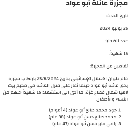
مجزرة عائلة أبو عواد
تاريخ الحدث:
25 يونيو 2024
عدد الضحايا:
15 شهيداً.
تفاصيل عن المجزرة:
قام طيران الاحتلال الإسرائيلي بتاريخ 25/6/2024 بارتكاب مجزرة
بحق عائلة أبو عواد حينما أغار على منزل العائلة في مخيم بيت
لاهيا شمال قطاع غزة، ما أدى الى استشهاد 15 شهيداً جلهم من
النساء والأطفال.
جود محمد صالح أبو عواد (4 أعوام)
محمد صالح حسن أبو عواد (38 عام)
رامي فايز حسن أبو عواد (47 عام)