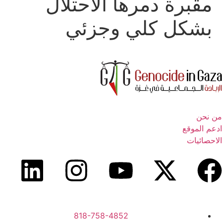
مقبرة دمرها الاحتلال
بشكل كلي وجزئي
من نحن
ادعم الموقع
الاحصائيات
818-758-4852