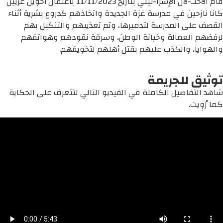
قام الاحتـ-لال الإسرا-ئيلي بتاريخ 11/11/2023 باعتقال أخوين غزيين
كانا نازحين في مدرسة غزة الجديدة واتخاذهم كدروع بشرية أثناء
القصف على المدرسة لتدميرها، وتم تعذيبهم والتنكيل بهم
لرفضهم العمالة وخيانة الوطن، وسرقة نقودهم وهواتفهم
والهوايا، والكذب عليهم بقتل أهلهم لتخويفهم.
توثيق للجريمة
شاهد التفاصيل الكاملة في الفيديو التالي لتتعرف على الحكاية
كما رُوِيت.