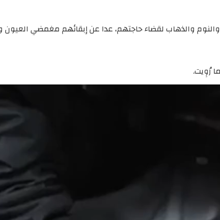
ب والنوم والذهاب لقضاء حاجتهم، عدا عن إبقائهم مغمضي العيون و
رُوِيت.