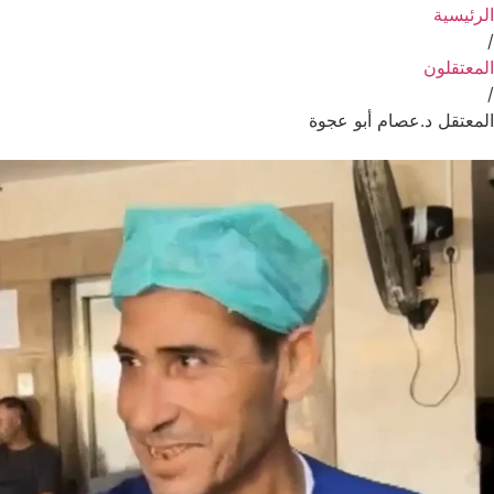
الرئيسية
/
المعتقلون
/
المعتقل د.عصام أبو عجوة