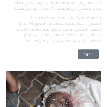
ناصر الطبي في محافظة خانيونس . دون سابق إنذار أو
تحذير، مما أدى إلى استشهاد 5 شهداء عُرف من شهداء :
الصحفية : مريم رياض محمد أبو دقة (33 عام)
الصحفي : حسام عطية عبدالرحمن المصري (49 عام)
المصور الصحفي : محمد صابر إبراهيم سلامة (24 عام)
الصحفي : معاذ محمد مصطفى أبو طه (27 عام)
الصحفي : أحمد سلامة سليمان أبو عزيز(29 عام)
المزيد