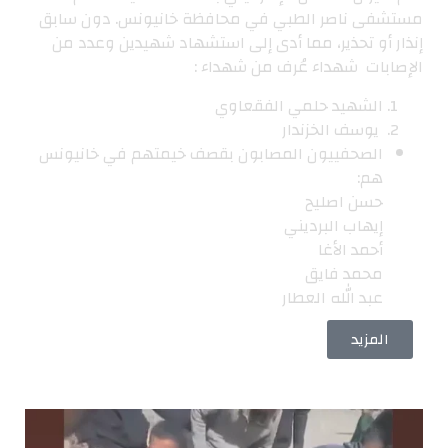
مستشفى ناصر الطبي في محافظة خانيونس. دون سابق
إنذار أو تحذير، مما أدى إلى استشهاد شهيدين وعدد من
الإصابات شهداء عُرف من شهداء :
الشهيد حلمي الفقعاوي
يوسف الخزندار
الصحفييون المصابون بقصف خيمتهم في خانيونس
هم:
حسن اصليح
إيهاب البرديني
أحمد الأغا
محمد فايق
عبد الله العطار
المزيد