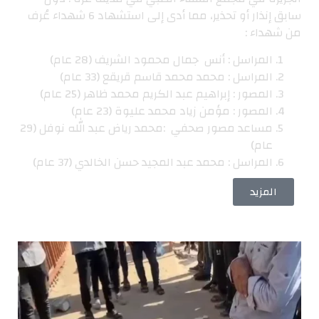
سابق إنذار أو تحذير، مما أدى إلى استشهاد 6 شهداء عُرف
من شهداء :
المراسل : أنس جمال محمود الشريف (28 عام)
المراسل : محمد محمد قاسم قريقع (33 عام)
المصور : إبراهيم عبد الكريم محمد ظاهر (25 عام)
المصور : مؤمن زياد محمد عليوة (23 عام)
مساعد مصور صحفي :محمد رياض عبد الله نوفل (29
عام)
المراسل : محمد عبد المجيد حسن الخالدي (37 عام)
المزيد