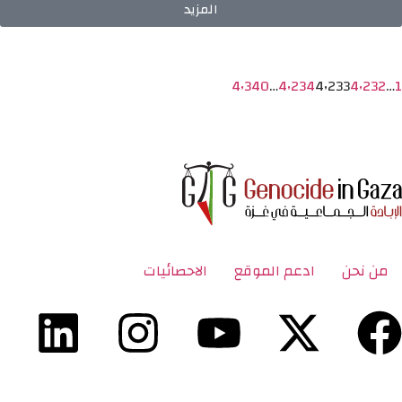
المزيد
4٬340
…
4٬234
4٬233
4٬232
…
1
من نحن
ادعم الموقع
الاحصائيات