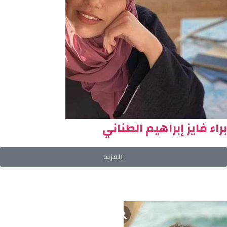
براء فايز إبراهيم الطناني
المزيد