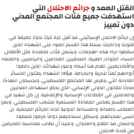
القتل العمد و
جرائم الاحتلال
التي
استهدفت جميع فئات المجتمع المدني
دون تمييز
إن جرائم الاحتلال الإسرائيلي ضد أهل غزة تترك ندوبًا عميقة في
قلوبنا وذاكرتنا. يسلط هذا القسم الضوء على الشهداء الذين
سقطوا جراء هذه الهجمات، ويشمل فئات متعددة مثل الأطفال،
النساء، الكوادر الطبية، الصحفيين، المحامين، والرياضيين، والعلماء
والأكاديميين. نقدم هنا أسماء وصور شهدائنا، الذين دفعوا
أرواحهم ثمناً للحرية والكرامة. هؤلاء الشهداء يمثلون الخسائر
الفادحة التي يتعرض لها المجتمع الفلسطيني، ويجسدون انتهاكًا
صارخًا للقانون الدولي الإنساني، الذي يحظر استهداف المدنيين
والعاملين في القطاعات الإنسانية والإعلامية. إن كل شهيد في
هذا القسم يعكس المعاناة المستمرة للشعب الفلسطيني، ويعزز
المطالب بالعدالة والمساءلة الدولية تجاه الجرائم المرتكبة. لن
ننسى تضحياتهم، وسنظل نستذكرهم دوماً كرموز للصمود
والنضال ضد الظلم والعدوان، وعلينا أن نطالب بمحاسبة المجرمين
من قادة الاحتلال.