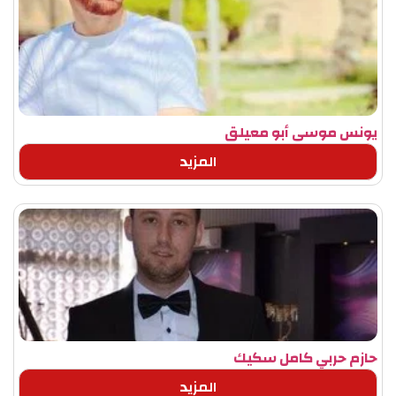
يونس موسى أبو معيلق
المزيد
حازم حربي كامل سكيك
المزيد