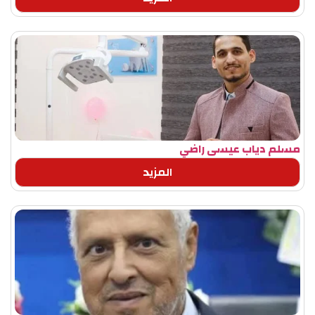
مسلم دياب عيسى راضي
المزيد