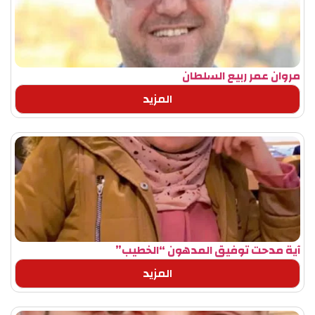
مروان عمر ربيع السلطان
المزيد
آية مدحت توفيق المدهون “الخطيب”
المزيد