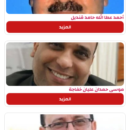
أحمد عطا الله حامد قنديل
المزيد
موسى حمدان عليان خفاجة
المزيد