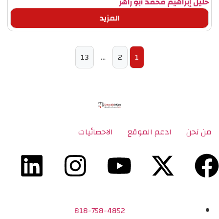
خليل إبراهيم محمد أبو زاهر
المزيد
13
…
2
1
من نحن
ادعم الموقع
الاحصائيات
818-758-4852