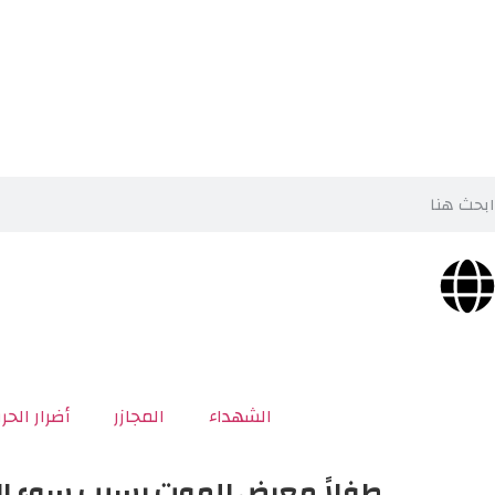
الشهداء
المجازر
أضرار الحر
طفلاً معرض للموت بسبب سوء ال