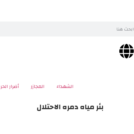
الشهداء
المجازر
أضرار الحر
بئر مياه دمره الاحتلال