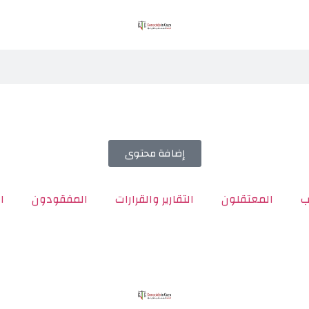
إضافة محتوى
ب
المعتقلون
التقارير والقرارات
المفقودون
ا