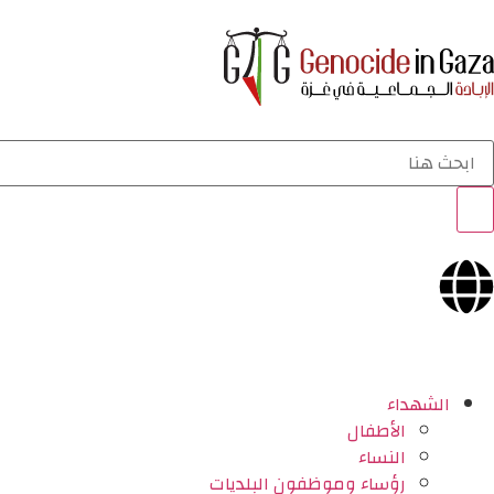
الشهداء
الأطفال
النساء
رؤساء وموظفون البلديات